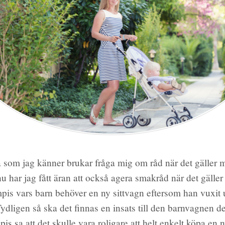
ta som jag känner brukar fråga mig om råd när det gäller
u har jag fått äran att också agera smakråd när det gälle
pis vars barn behöver en ny sittvagn eftersom han vuxit 
ydligen så ska det finnas en insats till den barnvagnen d
s sa att det skulle vara roligare att helt enkelt köpa en n