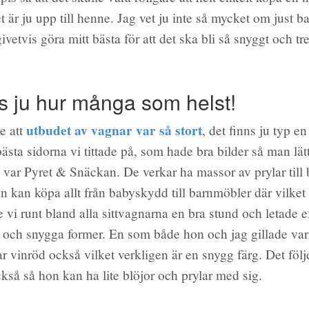
et är ju upp till henne. Jag vet ju inte så mycket om just 
ivetvis göra mitt bästa för att det ska bli så snyggt och t
ns ju hur många som helst!
utbudet av vagnar var så stort
te att
, det finns ju typ en
bästa sidorna vi tittade på, som hade bra bilder så man lä
, var Pyret & Snäckan. De verkar ha massor av prylar till 
n kan köpa allt från babyskydd till barnmöbler där vilket ä
 vi runt bland alla sittvagnarna en bra stund och letade e
 och snygga former. En som både hon och jag gillade var
ar vinröd också vilket verkligen är en snygg färg. Det fö
ckså så hon kan ha lite blöjor och prylar med sig.