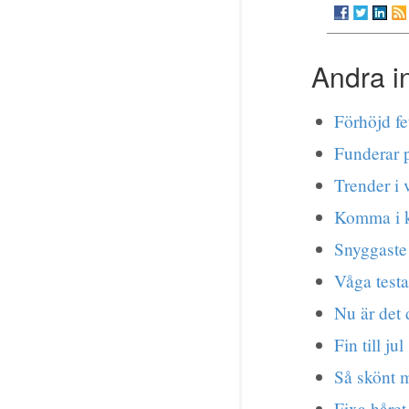
Andra i
Förhöjd fe
Funderar p
Trender i 
Komma i k
Snyggaste
Våga testa
Nu är det 
Fin till jul
Så skönt 
Fixa håret