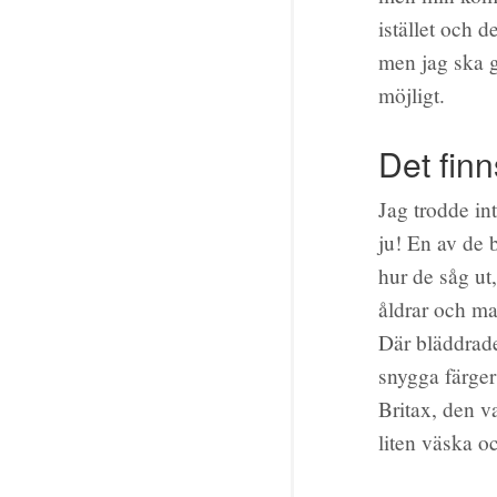
istället och d
men jag ska g
möjligt.
Det fin
Jag trodde in
ju! En av de 
hur de såg ut
åldrar och ma
Där bläddrade
snygga färger
Britax, den v
liten väska o