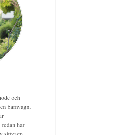
 mode och
r en barnvagn.
ur
e redan har
y sittvagn