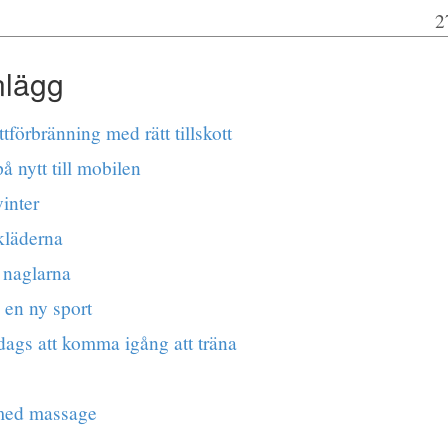
2
nlägg
ttförbränning med rätt tillskott
å nytt till mobilen
vinter
läderna
 naglarna
 en ny sport
dags att komma igång att träna
med massage