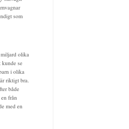
barnvagnar
rendigt som
 miljard olika
tt kunde se
barn i olika
r riktigt bra.
fter både
 en från
ljde med en