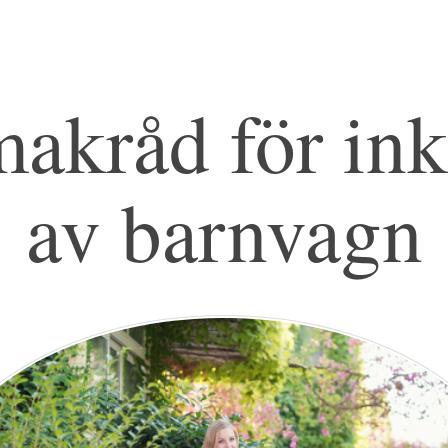
akråd för in
av barnvagn