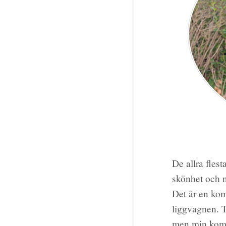
De allra fles
skönhet och n
Det är en kom
liggvagnen. T
men min kompi