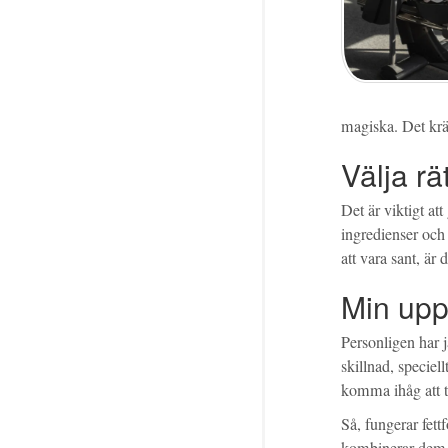
magiska. Det krä
Välja rät
Det är viktigt att
ingredienser och
att vara sant, är d
Min upp
Personligen har j
skillnad, speciel
komma ihåg att til
Så, fungerar fett