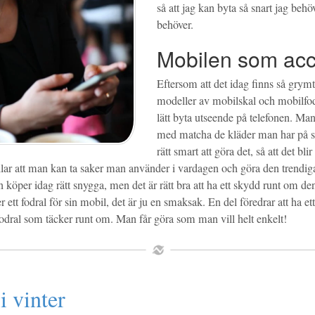
så att jag kan byta så snart jag behö
behöver.
Mobilen som ac
Eftersom att det idag finns så gry
modeller av mobilskal och mobilfo
lätt byta utseende på telefonen. Man
med matcha de kläder man har på si
rätt smart att göra det, så att det bli
illar att man kan ta saker man använder i vardagen och göra den trendig
köper idag rätt snygga, men det är rätt bra att ha ett skydd runt om 
ler ett fodral för sin mobil, det är ju en smaksak. En del föredrar att ha e
 fodral som täcker runt om. Man får göra som man vill helt enkelt!
i vinter