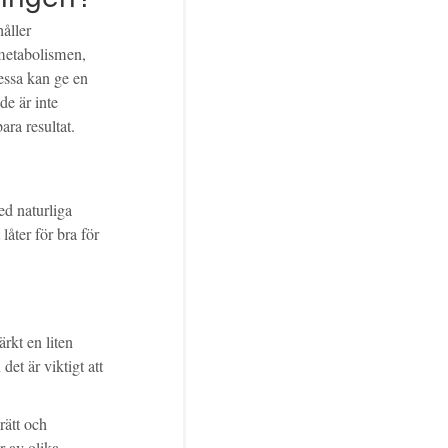
håller
 metabolismen,
essa kan ge en
de är inte
ra resultat.
med naturliga
åter för bra för
ärkt en liten
et är viktigt att
rätt och