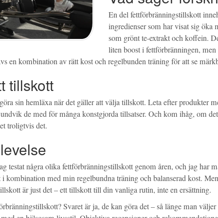
En del fettförbränningstillskott inne
ingredienser som har visat sig öka
som grönt te-extrakt och koffein. D
liten boost i fettförbränningen, men 
vs en kombination av rätt kost och regelbunden träning för att se märkba
t tillskott
 göra sin hemläxa när det gäller att välja tillskott. Leta efter produkter 
 undvik de med för många konstgjorda tillsatser. Och kom ihåg, om det l
et troligtvis det.
levelse
ag testat några olika fettförbränningstillskott genom åren, och jag har m
lt i kombination med min regelbundna träning och balanserad kost. Men d
lskott är just det – ett tillskott till din vanliga rutin, inte en ersättning.
förbränningstillskott? Svaret är ja, de kan göra det – så länge man väljer 