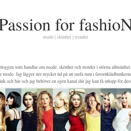
Passion for fashio
mode | skönhet | trender
loggen som handlar om mode, skönhet och trender i största allmänhet. J
är mode. Jag lägger ner mycket tid på att surfa runt i favoritklädbutikerna
nk och hår och jag behöver en egen kanal där jag kan få utlopp för dess