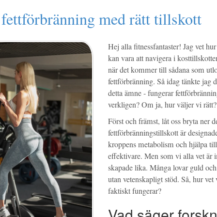
fettförbränning med rätt tillskott
Hej alla fitnessfantaster! Jag vet h
kan vara att navigera i kosttillskotte
när det kommer till sådana som utl
fettförbränning. Så idag tänkte jag d
detta ämne - fungerar fettförbränning
verkligen? Om ja, hur väljer vi rätt?
Först och främst, låt oss bryta ner de
fettförbränningstillskott är designad
kroppens metabolism och hjälpa till 
effektivare. Men som vi alla vet är in
skapade lika. Många lovar guld och
utan vetenskapligt stöd. Så, hur vet
faktiskt fungerar?
Vad säger forsk