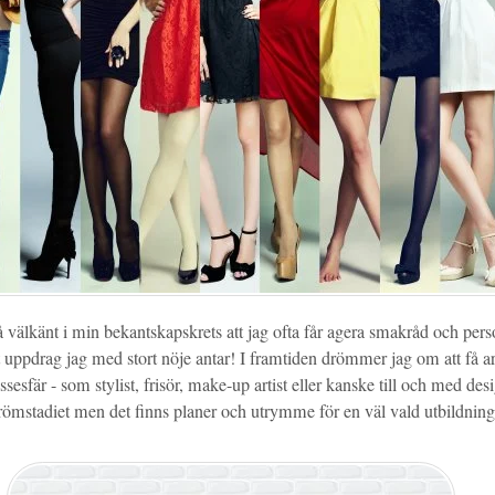
så välkänt i min bekantskapskrets att jag ofta får agera smakråd och per
t uppdrag jag med stort nöje antar! I framtiden drömmer jag om att få 
sesfär - som stylist, frisör, make-up artist eller kanske till och med des
drömstadiet men det finns planer och utrymme för en väl vald utbildnin