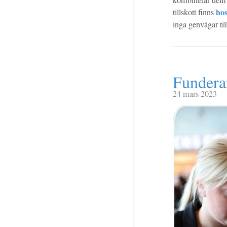
kombinerar dem 
hos
tillskott finns
inga genvägar ti
Funderar
24 mars 2023