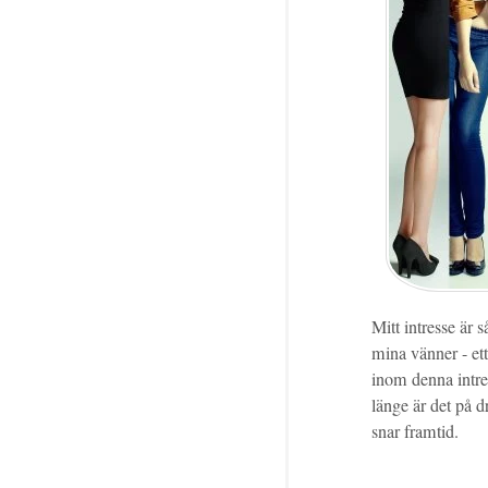
Mitt intresse är 
mina vänner - et
inom denna intres
länge är det på 
snar framtid.