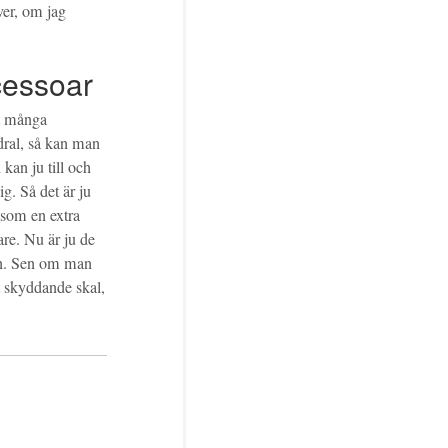
ver, om jag
cessoar
mt många
dral, så kan man
 kan ju till och
g. Så det är ju
r som en extra
are. Nu är ju de
den. Sen om man
tt skyddande skal,