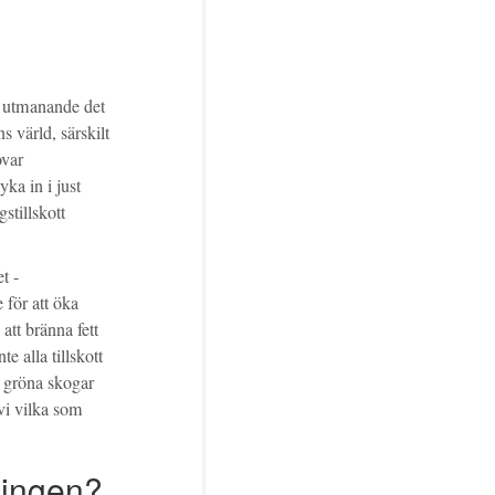
ur utmanande det
ns värld, särskilt
ovar
yka in i just
stillskott
t -
e för att öka
att bränna fett
te alla tillskott
 gröna skogar
 vi vilka som
ningen?