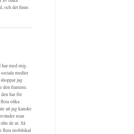
 av olika
l, och det finns
id har med mig.
e sociala medier
å shoppar jag
har den framme.
 den har för
 flera olika
te att jag kanske
 använder man
slits de ut. Så
m flera mobilskal