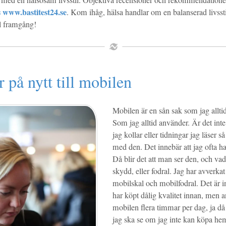
med en hälsosam livsstil. Objektiva recensioner och rekommendationer
 www.bastitest24.se
. Kom ihåg, hälsa handlar om en balanserad livssti
ll framgång!
 på nytt till mobilen
Mobilen är en sån sak som jag allt
Som jag alltid använder. Är det int
jag kollar eller tidningar jag läser s
med den. Det innebär att jag ofta 
Då blir det att man ser den, och vad
skydd, eller fodral. Jag har avverkat
mobilskal och mobilfodral. Det är in
har köpt dålig kvalitet innan, men
mobilen flera timmar per dag, ja då 
jag ska se om jag inte kan köpa he