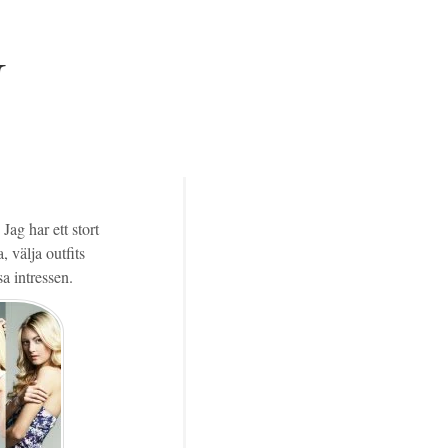
N
ag har ett stort
, välja outfits
a intressen.