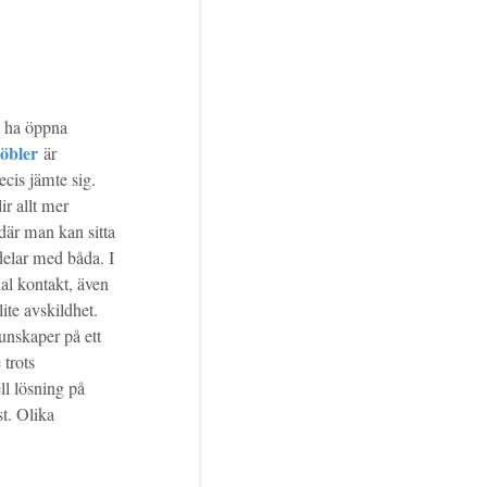
t ha öppna
öbler
är
cis jämte sig.
ir allt mer
 där man kan sitta
delar med båda. I
al kontakt, även
ite avskildhet.
unskaper på ett
 trots
ll lösning på
st. Olika