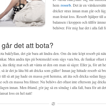
resorb
hem
. Det är en vätskeersä
dricker strax innan man går och lägg
man festat loss. Resorb hjälper till at
balansen i kroppen och tillför äm
behöver. För mig har det i alla fall 
 går det att bota?
bota bakfyllan, det går bara att lindra den. Om du inte köpt resorb på nä
funkar. Men andra tips på botemedel som sägs vara bra, de funkar oftast 
a, äta riktig mat och att vänta ut den om man så säger. Eller ja, för att he
, så är det ju låta bli att dricka som gäller! Innan jag hittade resorb så b
 till så att jag hade en massa gott hemma, att äta och dricka sedan lägg
e och en massa bra filmer. Nu behövs det oftast inte eftersom jag drick
dagen innan. Men ibland, gör jag så en söndag i alla fall, bara för att det
dansat loss en hel natt!