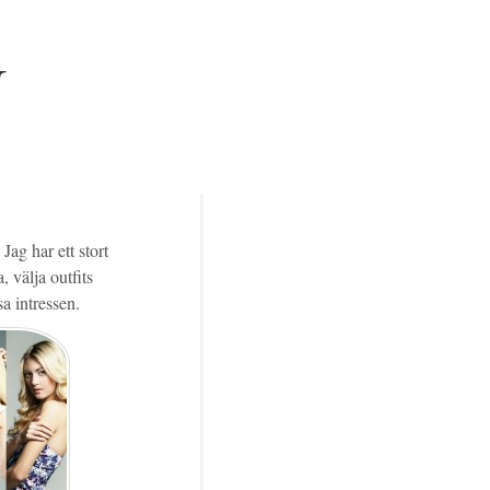
N
ag har ett stort
, välja outfits
a intressen.