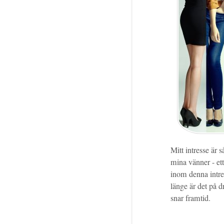
Mitt intresse är 
mina vänner - et
inom denna intres
länge är det på 
snar framtid.