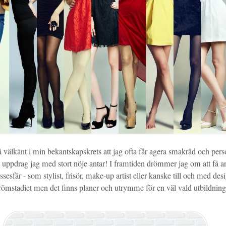
så välkänt i min bekantskapskrets att jag ofta får agera smakråd och per
t uppdrag jag med stort nöje antar! I framtiden drömmer jag om att få 
sesfär - som stylist, frisör, make-up artist eller kanske till och med des
drömstadiet men det finns planer och utrymme för en väl vald utbildnin