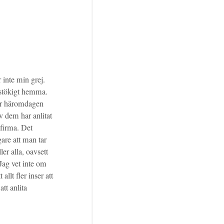
r inte min grej.
 stökigt hemma.
or häromdagen
av dem har anlitat
firma. Det
gare att man tar
er alla, oavsett
 Jag vet inte om
 allt fler inser att
att anlita