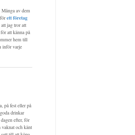
lst! Många av dem
ett företag
 för
tt jag tror att
för att känna på
kommer hem till
 inför varje
, på fest eller på
 goda drinkar
dagen efter, för
n vaknat och känt
ett till att köpa