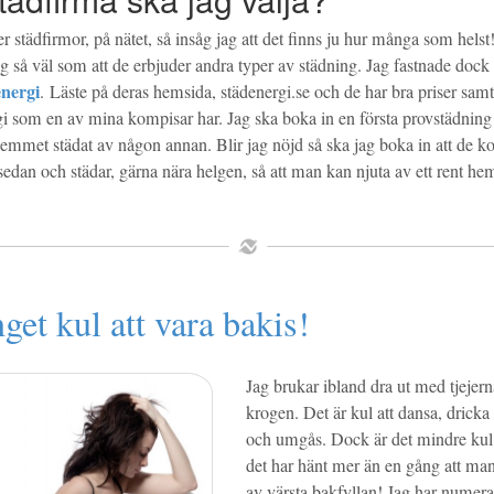
er städfirmor, på nätet, så insåg jag att det finns ju hur många som he
g så väl som att de erbjuder andra typer av städning. Jag fastnade dock
energi
. Läste på deras hemsida, städenergi.se och de har bra priser samt a
gi som en av mina kompisar har. Jag ska boka in en första provstädning 
å hemmet städat av någon annan. Blir jag nöjd så ska jag boka in att de 
edan och städar, gärna nära helgen, så att man kan njuta av ett rent hem
nget kul att vara bakis!
Jag brukar ibland dra ut med tjejerna
krogen. Det är kul att dansa, dricka
och umgås. Dock är det mindre kul 
det har hänt mer än en gång att ma
av värsta bakfyllan! Jag har numera s