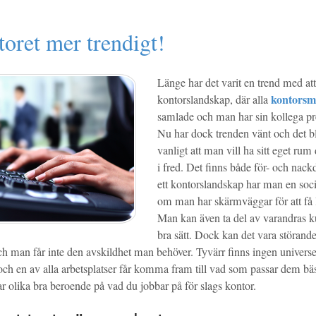
oret mer trendigt!
Länge har det varit en trend med at
kontorsm
kontorslandskap, där alla
samlade och man har sin kollega pre
Nu har dock trenden vänt och det bl
vanligt att man vill ha sitt eget rum
i fred. Det finns både för- och nack
ett kontorslandskap har man en soci
om man har skärmväggar för att få l
Man kan även ta del av varandras k
bra sätt. Dock kan det vara störande
ch man får inte den avskildhet man behöver. Tyvärr finns ingen universe
 och en av alla arbetsplatser får komma fram till vad som passar dem bä
r olika bra beroende på vad du jobbar på för slags kontor.