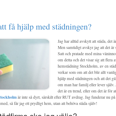
att få hjälp med städningen?
Jag har alltid avskytt att städa, det ä
Men samtidigt avskyr jag att det är
Satt och pratade med mina väninn
om detta och det visar sig att flera 
hemstädning Stockholm, av en städ
verkar som om att det blir allt vanli
hjälp med städningen och att det gäll
om man har familj eller lever själv.
det är en trend, eller om det är för att
Stockholm
är inte så dyrt, särskilt efter RUT avdrag. Jag funderar nu på 
ed, så får jag ett prydligt hem, utan att behöva städa själv!
tädfirma ska jag välja?