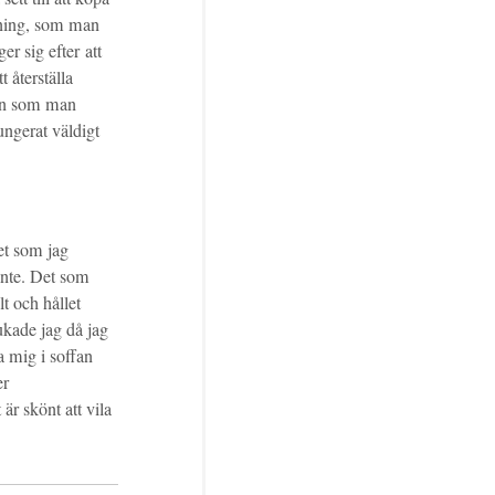
ttning, som man
er sig efter att
t återställa
nen som man
fungerat väldigt
tet som jag
inte. Det som
lt och hållet
rukade jag då jag
a mig i soffan
er
 är skönt att vila