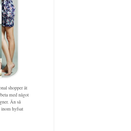
sonal shopper åt
arbeta med något
igner. Än så
g inom hyfsat